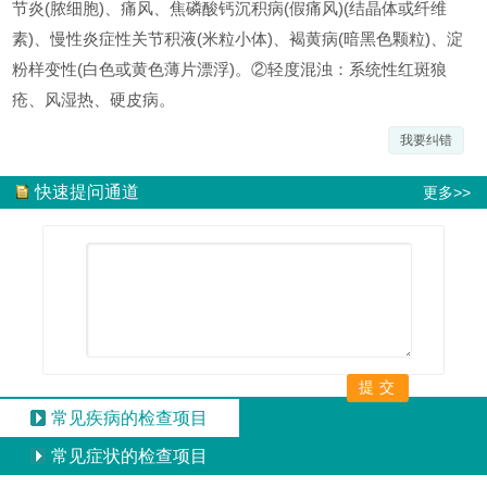
节炎(脓细胞)、痛风、焦磷酸钙沉积病(假痛风)(结晶体或纤维
素)、慢性炎症性关节积液(米粒小体)、褐黄病(暗黑色颗粒)、淀
粉样变性(白色或黄色薄片漂浮)。②轻度混浊：系统性红斑狼
疮、风湿热、硬皮病。
我要纠错
快速提问通道
更多>>
常见疾病的检查项目
常见症状的检查项目