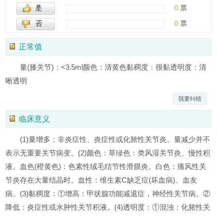
0
票
0
票
正常值
量(膝关节)：<3.5ml颜色：清黄色黏稠度：很黏透明度：清
晰透明
我要纠错
临床意义
(1)量增多：非炎症性、炎症性或化脓性关节炎。量减少并不
表示无重要关节病变。(2)颜色：草绿色：类风湿关节炎、慢性积
液。血色(橙黄色)：色素性绒毛结节性滑膜炎。白色：痛风性关
节炎存在大量结晶时。血性：维生素C缺乏症(坏血病)、血友
病。(3)黏稠度：①增高：甲状腺功能减退症，神经性关节病。②
降低：炎症性或水肿性关节积液。(4)透明度：①混浊：化脓性关