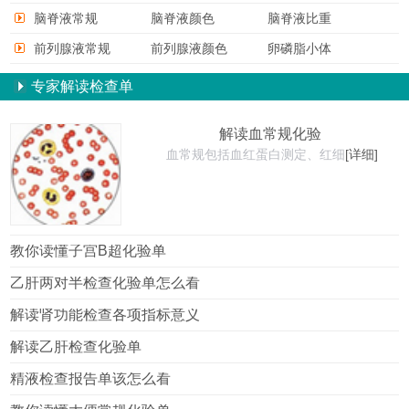
脑脊液常规
脑脊液颜色
脑脊液比重
前列腺液常规
前列腺液颜色
卵磷脂小体
专家解读检查单
解读血常规化验
血常规包括血红蛋白测定、红细
[详细]
教你读懂子宫B超化验单
乙肝两对半检查化验单怎么看
解读肾功能检查各项指标意义
解读乙肝检查化验单
精液检查报告单该怎么看