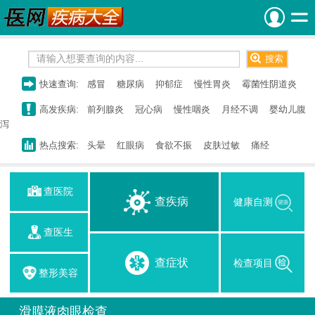
快速查询:
感冒
糖尿病
抑郁症
慢性胃炎
霉菌性阴道炎
高发疾病:
前列腺炎
冠心病
慢性咽炎
月经不调
婴幼儿腹
泻
热点搜索:
头晕
红眼病
食欲不振
皮肤过敏
痛经
查医院
查疾病
健康自测
查医生
查症状
检查项目
整形美容
滑膜液肉眼检查