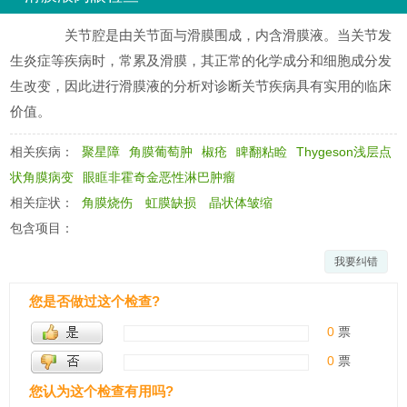
关节腔是由关节面与滑膜围成，内含滑膜液。当关节发
生炎症等疾病时，常累及滑膜，其正常的化学成分和细胞成分发
生改变，因此进行滑膜液的分析对诊断关节疾病具有实用的临床
价值。
相关疾病：
聚星障
角膜葡萄肿
椒疮
睥翻粘睑
Thygeson浅层点
状角膜病变
眼眶非霍奇金恶性淋巴肿瘤
相关症状：
角膜烧伤
虹膜缺损
晶状体皱缩
包含项目：
我要纠错
您是否做过这个检查?
0
票
0
票
您认为这个检查有用吗?