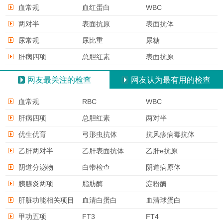
血常规
血红蛋白
WBC
两对半
表面抗原
表面抗体
尿常规
尿比重
尿糖
肝病四项
总胆红素
表面抗原
网友最关注的检查
网友认为最有用的检查
血常规
RBC
WBC
肝病四项
总胆红素
两对半
优生优育
弓形虫抗体
抗风疹病毒抗体
乙肝两对半
乙肝表面抗体
乙肝e抗原
阴道分泌物
白带检查
阴道病原体
胰腺炎两项
脂肪酶
淀粉酶
肝脏功能相关项目
血清白蛋白
血清球蛋白
甲功五项
FT3
FT4