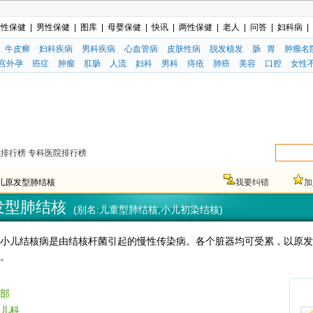
女性保健
|
男性保健
|
图库
|
母婴保健
|
快讯
|
两性保健
|
老人
|
问答
|
妇科病
|
牛皮癣
妇科疾病
男科疾病
心血管病
皮肤性病
脱发植发
肠 胃
肿瘤名
宫外孕
癌症
肿瘤
肛肠
人流
妇科
男科
痔疮
肺癌
美容
口腔
女性
院排行榜
专科医院排行榜
小儿原发型肺结核
我要纠错
加
发型肺结核
(别名:儿童型肺结核,小儿初染结核)
儿结核病是由结核杆菌引起的慢性传染病。各个脏器均可受累，以原发
。
部
儿科