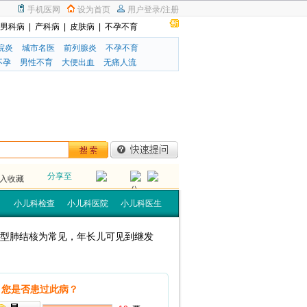
手机医网
设为首页
用户登录
/
注册
男科病
|
产科病
|
皮肤病
|
不孕不育
院炎
城市名医
前列腺炎
不孕不育
不孕
男性不育
大便出血
无痛人流
分享至
入收藏
小儿科检查
小儿科医院
小儿科医生
型肺结核为常见，年长儿可见到继发
您是否患过此病？