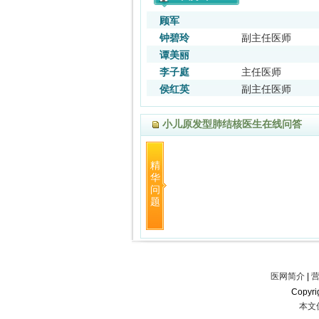
顾军
钟碧玲
副主任医师
谭美丽
李子庭
主任医师
侯红英
副主任医师
小儿原发型肺结核医生在线问答
精
华
问
题
医网简介
|
Copyr
本文