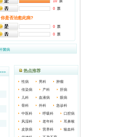
10
票
0
票
你是否治愈此病?
0
票
0
票
杆菌病
热点推荐
>>>
性病
男科
肿瘤
传染病
产科
肝病
儿科
血液病
眼病
骨科
外科
急诊科
中医科
呼吸科
口腔病
风湿科
老年科
耳鼻喉
皮肤病
营养科
输血科