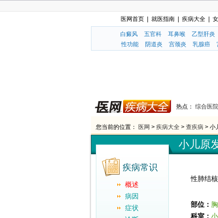
医网首页
|
就医指南
|
疾病大全
|
白癜风
五官科
耳鼻喉
乙型肝炎
性功能
阴道炎
宫颈炎
乳腺癌
热点：
综合医
您当前的位置：
医网
>
疾病大全
>
查疾病
> 
小儿原
疾病常识
小
性肺结核
概述
病因
部位：
胸
症状
科室：
小