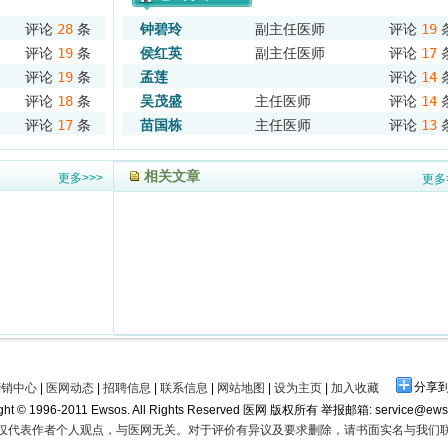
评论
28
条
钟碧玲
副主任医师
评论
19
评论
19
条
侯红英
副主任医师
评论
17
评论
19
条
孟莲
评论
14
评论
18
条
吴茂盛
主任医师
评论
14
评论
17
条
苗国栋
主任医师
评论
13
相关文章
更多>>>
更多
分享
营销中心
|
医网动态
|
招聘信息
|
联系信息
|
网站地图
|
设为主页
|
加入收藏
ight © 1996-2011 Ewsos. All Rights Reserved 医网 版权所有 举报邮箱: service@ews
仅代表作者个人观点，与医网无关。对于评价有异议及要求删除，请书面实名与我们