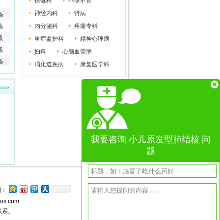
保健科
不孕不育
神经内科
肾病
条
条
内分泌科
疼痛专科
条
重症监护科
精神心理病
条
妇科
心脑血管病
条
消化道疾病
康复医学科
>>>
我要咨询
小儿原发型肺结核
问
题
到：
os.com
联系。