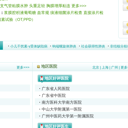
支气管粘膜水肿
头重足轻
胸膜增厚粘连
更多>>>
：
浆膜腔积液葡萄糖
血常规
痰液细菌涂片检查
直接涂片检
素试验（OT,PPD）
小儿干扰素-γ受体缺陷病
钩端螺旋体肺炎
社会获得性肺炎
非结核分枝
特发性阻塞性细支气管炎伴机化性肺炎
地区医院
更多>>>
北京
|
上海
|
广州
|
更多
地区好评医院
广东省人民医院
广东省中医院
南方医科大学南方医院
中山大学附属第一医院
广州中医药大学第一附属医院
地区好评医生